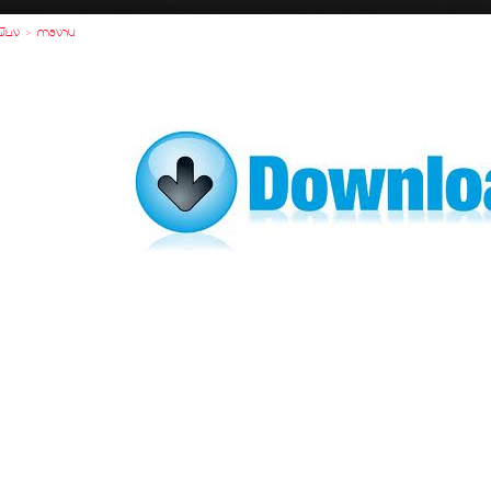
พียง
>
การงาน